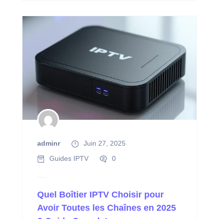
adminr
Juin 27, 2025
Guides IPTV
0
Quel Boîtier IPTV Choisir pour
Avoir Toutes les Chaînes en 2025