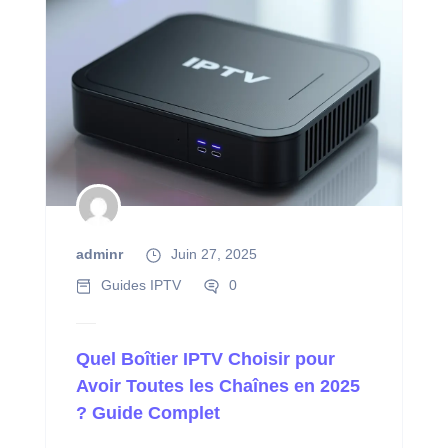
adminr
Juin 27, 2025
Guides IPTV
0
Quel Boîtier IPTV Choisir pour
Avoir Toutes les Chaînes en 2025
? Guide Complet